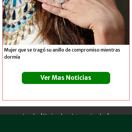
Mujer que se tragó su anillo de compromiso mientras
dormía
Ver Mas Noticias
Locales
|
Nacionales e Internacionales
|
EstadioSports Videos
|
Mas Que Deportes
|
Publicidad
|
Contactenos