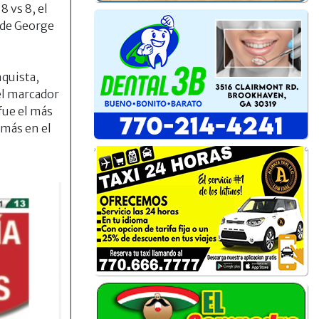
 vs 8, el
 de George
nquista,
el marcador
fue el más
más en el