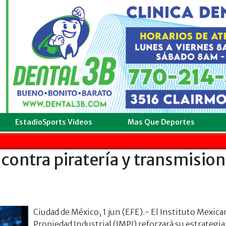
EstadioSports Videos
Mas Que Deportes
contra piratería y transmisio
Ciudad de México, 1 jun (EFE).- El Instituto Mexica
Propiedad Industrial (IMPI) reforzará su estrategia