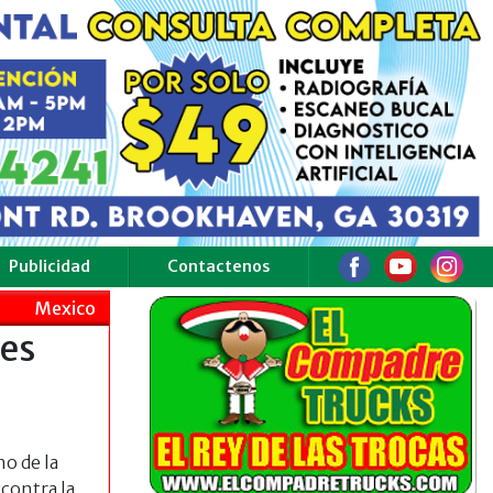
Publicidad
Contactenos
Mexico
nes
no de la
 contra la