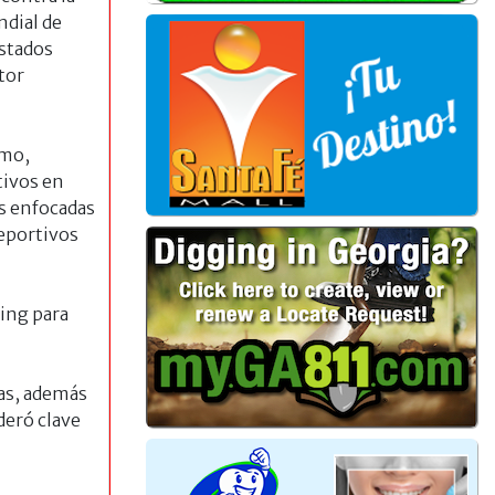
ndial de
Estados
tor
smo,
tivos en
s enfocadas
deportivos
ming para
cas, además
deró clave