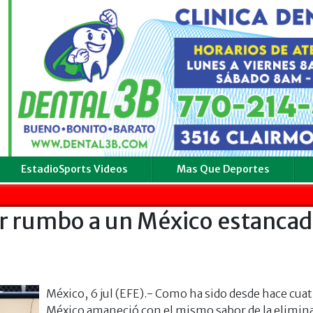
EstadioSports Videos
Mas Que Deportes
ar rumbo a un México estancad
México, 6 jul (EFE).- Como ha sido desde hace cuat
México amaneció con el mismo sabor de la elimin