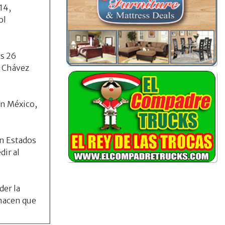
14,
ol
os 26
o Chávez
en México,
en Estados
dir al
der la
 hacen que