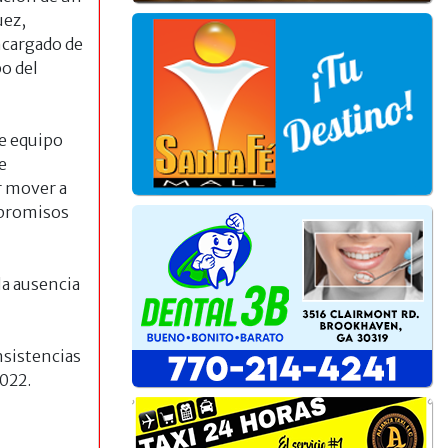
uez,
ncargado de
o del
te equipo
e
r mover a
mpromisos
la ausencia
nsistencias
2022.