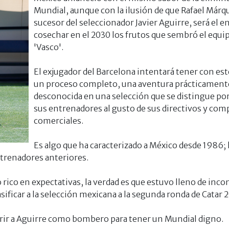
Mundial, aunque con la ilusión de que Rafael Márq
sucesor del seleccionador Javier Aguirre, será el e
cosechar en el 2030 los frutos que sembró el equip
'Vasco'.
El exjugador del Barcelona intentará tener con es
un proceso completo, una aventura prácticament
desconocida en una selección que se distingue po
sus entrenadores al gusto de sus directivos y co
comerciales.
Es algo que ha caracterizado a México desde 1986; 
ntrenadores anteriores.
rico en expectativas, la verdad es que estuvo lleno de inco
sificar a la selección mexicana a la segunda ronda de Catar 
rir a Aguirre como bombero para tener un Mundial digno.