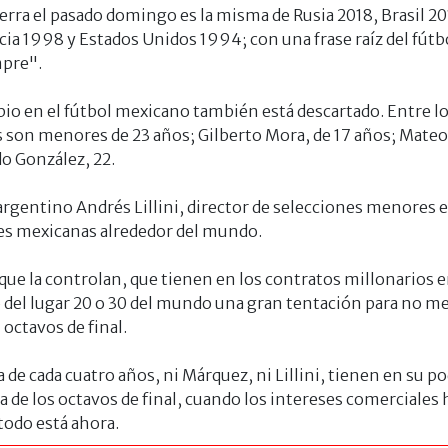
erra el pasado domingo es la misma de Rusia 2018, Brasil 20
ia 1998 y Estados Unidos 1994; con una frase raíz del fútb
pre".
io en el fútbol mexicano también está descartado. Entre l
s son menores de 23 años; Gilberto Mora, de 17 años; Mate
do González, 22.
l argentino Andrés Lillini, director de selecciones menores 
íces mexicanas alrededor del mundo.
s que la controlan, que tienen en los contratos millonarios 
 del lugar 20 o 30 del mundo una gran tentación para no me
octavos de final.
de cada cuatro años, ni Márquez, ni Lillini, tienen en su po
a de los octavos de final, cuando los intereses comerciales
todo está ahora.