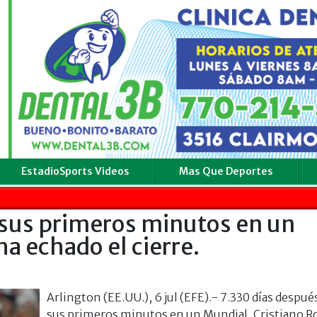
EstadioSports Videos
Mas Que Deportes
 sus primeros minutos en un
a echado el cierre.
Arlington (EE.UU.), 6 jul (EFE).- 7.330 días despué
sus primeros minutos en un Mundial, Cristiano R