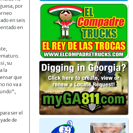
uguesa, por
torneo
cado en seis
 sentado en
nte,
rematuro.
si, su
a la
pensar que
no no va a
Mundo",
ara ser el
éyade de