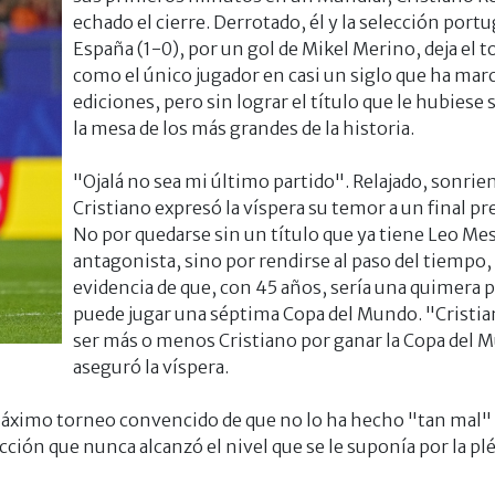
echado el cierre. Derrotado, él y la selección port
España (1-0), por un gol de Mikel Merino, deja el 
como el único jugador en casi un siglo que ha mar
ediciones, pero sin lograr el título que le hubiese
la mesa de los más grandes de la historia.
"Ojalá no sea mi último partido". Relajado, sonrie
Cristiano expresó la víspera su temor a un final p
No por quedarse sin un título que ya tiene Leo Mes
antagonista, sino por rendirse al paso del tiempo, 
evidencia de que, con 45 años, sería una quimera 
puede jugar una séptima Copa del Mundo. "Cristia
ser más o menos Cristiano por ganar la Copa del 
aseguró la víspera.
áximo torneo convencido de que no lo ha hecho "tan mal" p
lección que nunca alcanzó el nivel que se le suponía por la pl